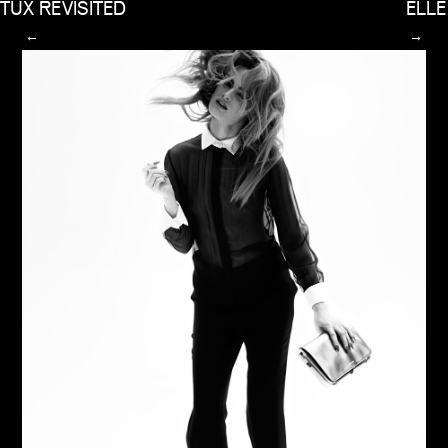
TUX REVISITED
ELLE
←
→